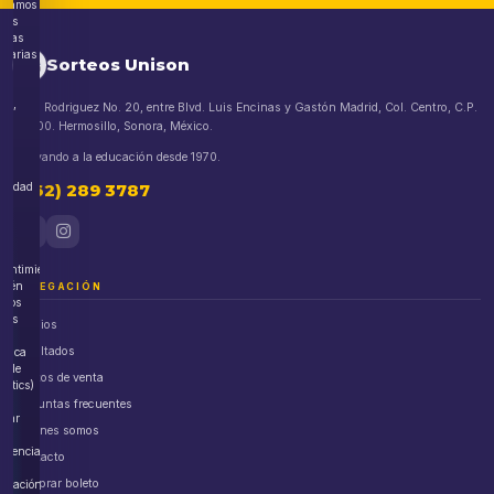
lizamos
kies
nicas
esarias
Sorteos Unison
a
ito,
Blvd. Rodriguez No. 20, entre Blvd. Luis Encinas y Gastón Madrid, Col. Centro, C.P.
83000. Hermosillo, Sonora, México.
ión
Apoyando a la educación desde 1970.
uridad
(662) 289 3787
o.
n
sentimiento,
bién
NAVEGACIÓN
amos
kies
Premios
Resultados
lítica
ogle
Puntos de venta
lytics)
a
Preguntas frecuentes
orar
Quiénes somos
eriencia
Contacto
Comprar boleto
egación.