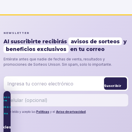
NEWSLETTER
Al suscribirte recibirás
avisos de sorteos
y
beneficios exclusivos
en tu correo
Entérate antes que nadie de fechas de venta, resultados y
promociones de Sorteos Unison. Sin spam, solo lo importante.
Suscribir
RTEOS
ISON
IVERSIDAD
He leído y acepto las
Políticas
y el
Aviso de privacidad
.
NORA
o
okies