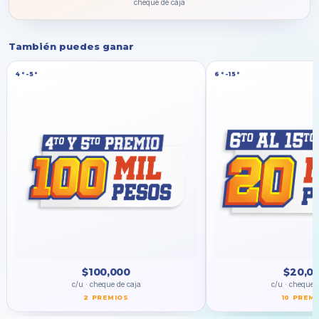
cheque de caja
También puedes ganar
4°-5°
6°-15°
$100,000
$20,0
c/u · cheque de caja
c/u · cheque 
2 PREMIOS
10 PREM