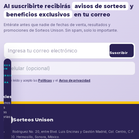
Al suscribirte recibirás
avisos de sorteos
y
beneficios exclusivos
en tu correo
Entérate antes que nadie de fechas de venta, resultados y
promociones de Sorteos Unison. Sin spam, solo lo importante.
Suscribir
RTEOS
ISON
IVERSIDAD
He leído y acepto las
Políticas
y el
Aviso de privacidad
.
NORA
o
okies
lizamos
kies
nicas
esarias
Sorteos Unison
a
ito,
Blvd. Rodriguez No. 20, entre Blvd. Luis Encinas y Gastón Madrid, Col. Centro, C.P.
83000. Hermosillo, Sonora, México.