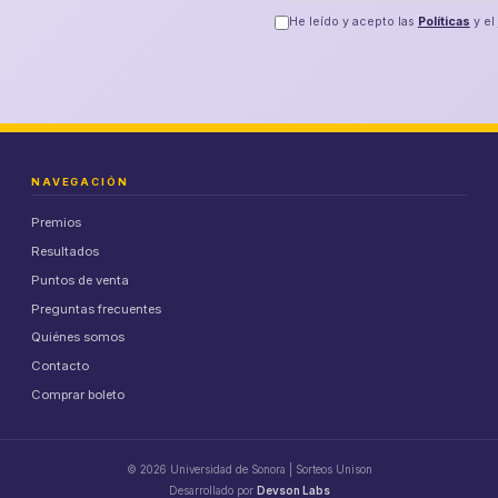
He leído y acepto las
Políticas
y el
NAVEGACIÓN
Premios
Resultados
Puntos de venta
Preguntas frecuentes
Quiénes somos
Contacto
Comprar boleto
© 2026 Universidad de Sonora | Sorteos Unison
Desarrollado por
Devson Labs